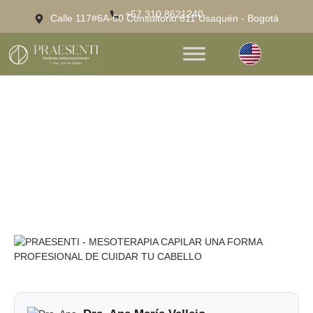
+57 310 8621240
Calle 117#6A-60 Consultorio 611 Usaquén - Bogotá
Mesoterapia Capilar: Una Forma
Profesional De Cuidar Tu Cabello