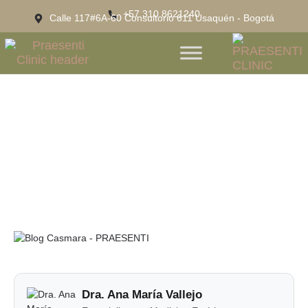
+57 310 8621240
Calle 117#6A-60 Consultorio 611 Usaquén - Bogotá
Casmara: Hidratación, Luminosidad Y
Bienestar Para Tu Piel
Dra. Ana María Vallejo