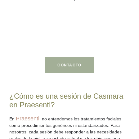
Agenda tu cita en Praesenti
Y recibe una orientación profesional sobre Casmara y
cuidado facial.
CONTACTO
¿Cómo es una sesión de Casmara
en Praesenti?
Praesenti
En
, no entendemos los tratamientos faciales
como procedimientos genéricos ni estandarizados. Para
nosotros, cada sesión debe responder a las necesidades
reales de la piel, a su estado actual y a los objetivos que