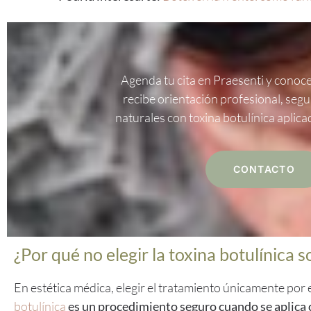
Agenda tu cita en Praesenti y conoce
recibe orientación profesional, segu
naturales con toxina botulínica aplica
CONTACTO
¿Por qué no elegir la toxina botulínica s
En estética médica, elegir el tratamiento únicamente por 
botulínica
es un procedimiento seguro cuando se aplica