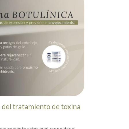
 del tratamiento de toxina
seguramente estás evaluando dar el