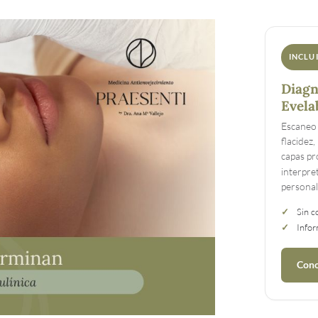
INCLU
Diagn
Evela
Escaneo
flacidez
capas pr
interpre
personal
✓
Sin c
✓
Infor
Cono