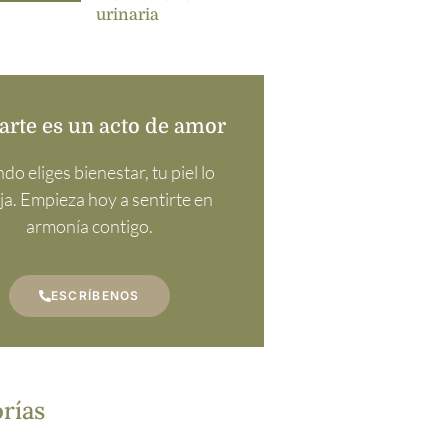
urinaria
arte es un acto de amor
o eliges bienestar, tu piel lo
eja. Empieza hoy a sentirte en
armonía contigo.
ESCRÍBENOS
rías