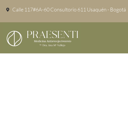
Calle 117#6A-60 Consultorio 611 Usaquén - Bogotá
Toxina Botulí