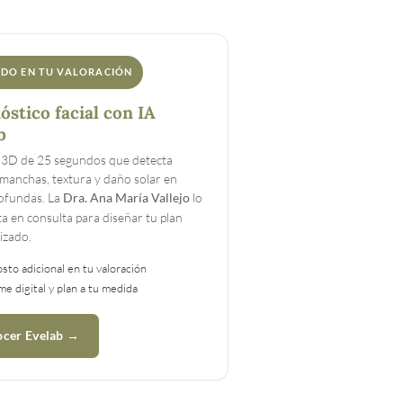
IDO EN TU VALORACIÓN
óstico facial con IA
b
 3D de 25 segundos que detecta
, manchas, textura y daño solar en
ofundas. La
lo
Dra. Ana María Vallejo
ta en consulta para diseñar tu plan
izado.
osto adicional en tu valoración
me digital y plan a tu medida
cer Evelab →