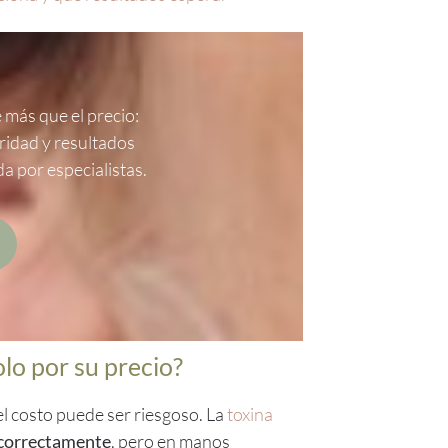
 más que el precio:
ridad y resultados
da por especialistas.
olo por su precio?
el costo puede ser riesgoso. La
toxina
 correctamente
, pero en manos