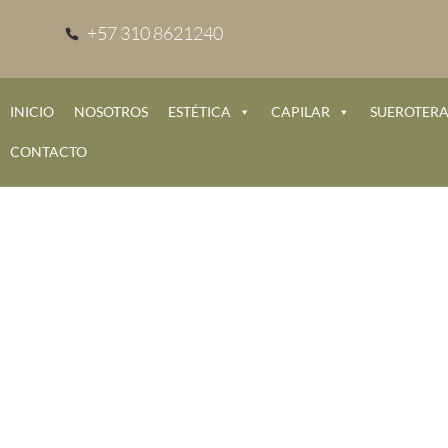
+57 310 8621240
INICIO
NOSOTROS
ESTÉTICA
CAPILAR
SUEROTERA
CONTACTO
nica Precio Y Seguridad Del Tratamiento