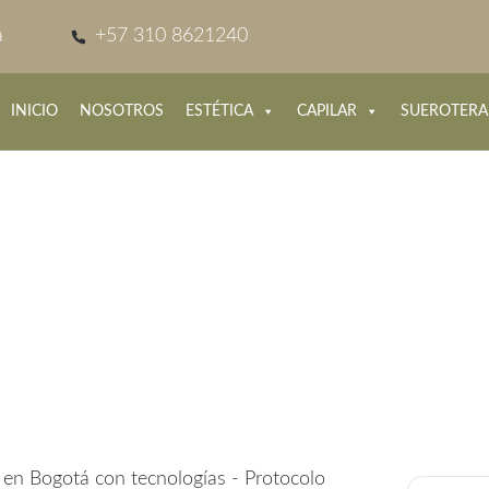
á
+57 310 8621240
INICIO
NOSOTROS
ESTÉTICA
CAPILAR
SUEROTERA
gía Regenerativa Para El Dolor Lumbar E