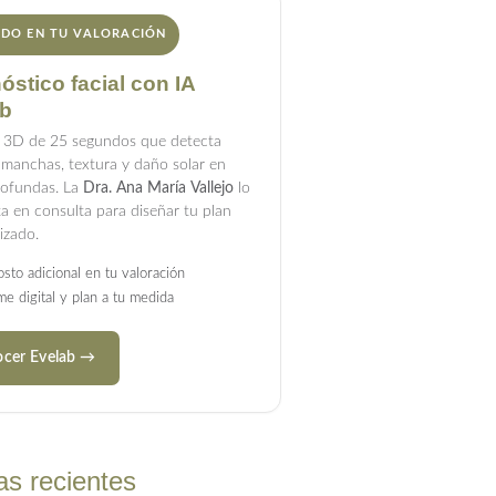
IDO EN TU VALORACIÓN
óstico facial con IA
b
 3D de 25 segundos que detecta
, manchas, textura y daño solar en
rofundas. La
Dra. Ana María Vallejo
lo
ta en consulta para diseñar tu plan
izado.
osto adicional en tu valoración
me digital y plan a tu medida
cer Evelab →
as recientes