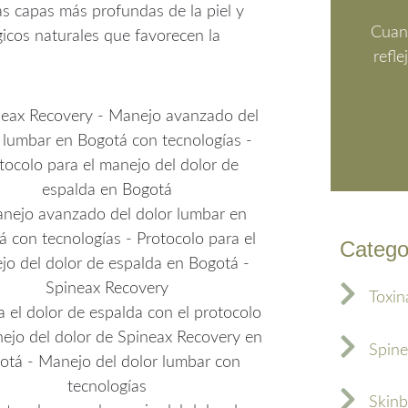
as capas más profundas de la piel y
Cuand
gicos naturales que favorecen la
refle
Catego
Toxin
Spine
Skinb