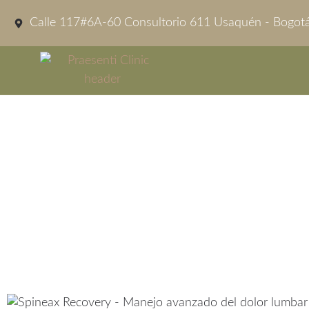
Calle 117#6A-60 Consultorio 611 Usaquén - Bogot
Tratamiento Con Tecnolo