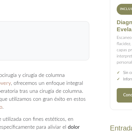
INCLU
Diagn
Evela
Escaneo
flacidez
capas p
interpre
personal
✓
Sin c
cirugía y cirugía de columna
✓
Infor
overy
, ofrecemos un enfoque integral
eratoria tras una cirugía de columna.
Cono
ue utilizamos con gran éxito en estos
o
.
tilizada con fines estéticos, en
Entrad
 específicamente para aliviar el
dolor