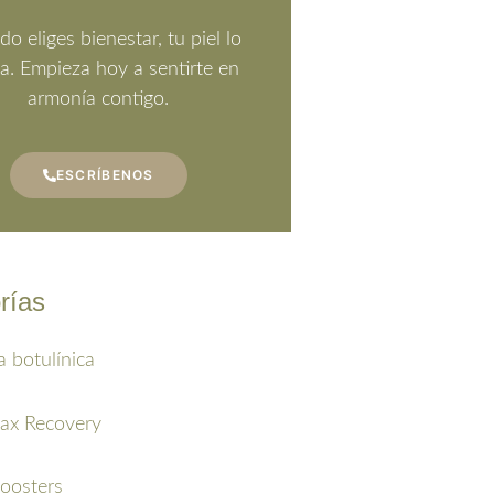
o eliges bienestar, tu piel lo
ja. Empieza hoy a sentirte en
armonía contigo.
ESCRÍBENOS
rías
a botulínica
ax Recovery
oosters