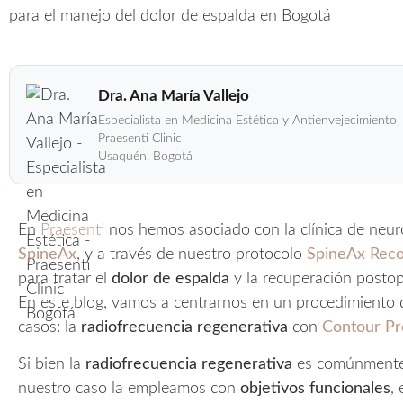
Dra. Ana María Vallejo
Especialista en Medicina Estética y Antienvejecimiento
Praesenti Clinic
Usaquén, Bogotá
En
Praesenti
nos hemos asociado con la clínica de neuro
SpineAx
, y a través de nuestro protocolo
SpineAx Rec
para tratar el
dolor de espalda
y la recuperación postop
En este blog, vamos a centrarnos en un procedimiento q
casos: la
radiofrecuencia regenerativa
con
Contour Pr
Si bien la
radiofrecuencia regenerativa
es comúnmente u
nuestro caso la empleamos con
objetivos funcionales
,