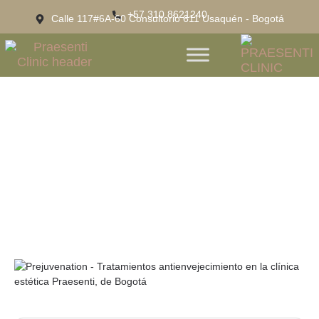
+57 310 8621240
Calle 117#6A-60 Consultorio 611 Usaquén - Bogotá
Prejuvenation: La Tendencia
Antienvejecimiento Para Cuidar Tu
Piel Desde Temprano