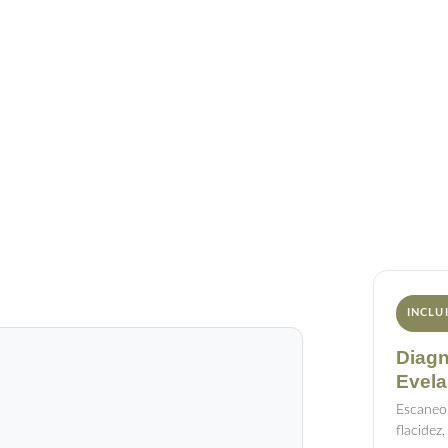
ogotá: Alternativa No Invasiva A La Lipos
INCLU
Diagn
Evela
Escaneo
flacidez