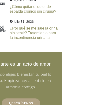
agosto 3, 2026
¿Cómo quitar el dolor de
espalda crónico sin cirugía?
julio 31, 2026
¿Por qué se me sale la orina
sin sentir? Tratamiento para
la incontinencia urinaria
arte es un acto de amor
o eliges bienestar, tu piel lo
ja. Empieza hoy a sentirte en
armonía contigo.
ESCRÍBENOS