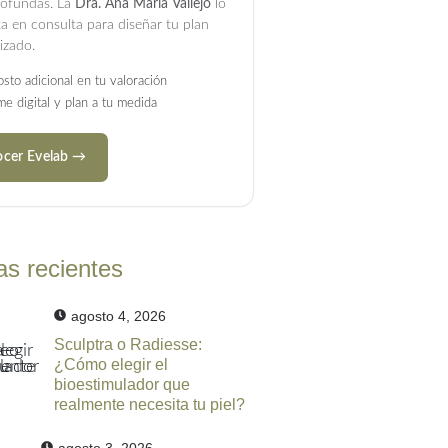
rofundas. La
Dra. Ana María Vallejo
lo
ta en consulta para diseñar tu plan
izado.
osto adicional en tu valoración
me digital y plan a tu medida
cer Evelab →
as recientes
agosto 4, 2026
Sculptra o Radiesse:
¿Cómo elegir el
bioestimulador que
realmente necesita tu piel?