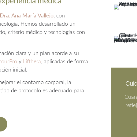
 experiencia médica
Dra. Ana María Vallejo
, con
ricología. Hemos desarrollado un
o, criterio médico y tecnologías con
ación clara y un plan acorde a su
tourPro
y
Lifthera
, aplicadas de forma
ión inicial.
ejorar el contorno corporal, la
Cuid
e tipo de protocolo es adecuado para
Cuand
refle