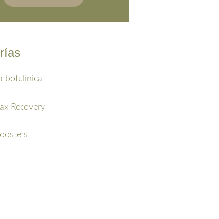
rías
a botulínica
ax Recovery
oosters