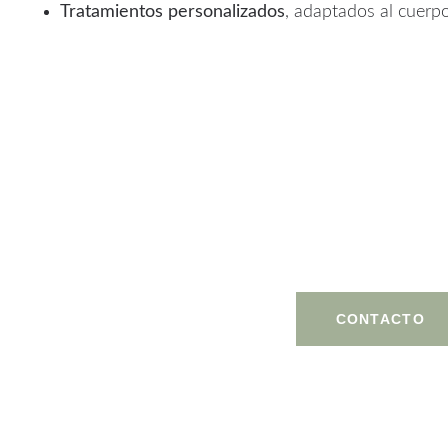
Tratamientos personalizados
, adaptados al cuerpo
Tu bienestar merece tiempo,
delicadeza. Escríbenos y déjan
en este proceso.
CONTACTO