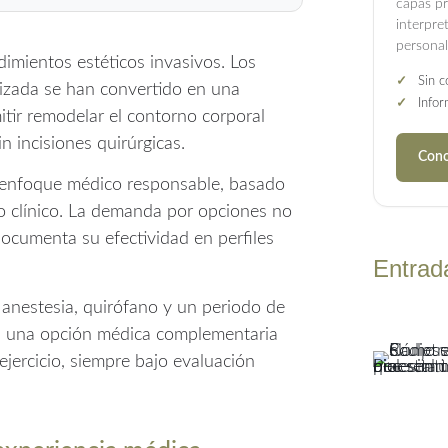
capas p
interpre
personal
imientos estéticos invasivos. Los
✓
Sin c
lizada se han convertido en una
✓
Infor
mitir remodelar el contorno corporal
n incisiones quirúrgicas.
Cono
enfoque médico responsable, basado
o clínico. La demanda por opciones no
documenta su efectividad en perfiles
Entrad
e anestesia, quirófano y un periodo de
an una opción médica complementaria
ejercicio, siempre bajo evaluación