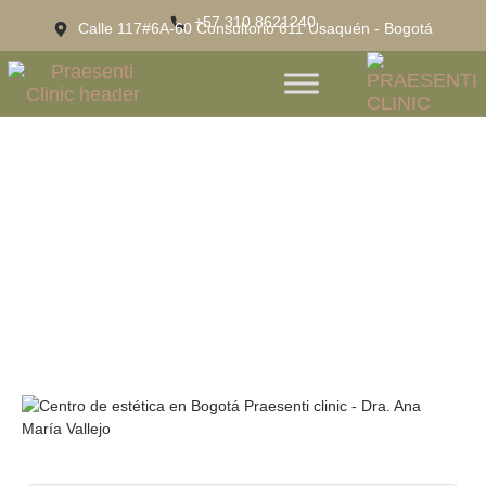
+57 310 8621240
Calle 117#6A-60 Consultorio 611 Usaquén - Bogotá
Tu Guía Completa Para Encontrar Un
Centro De Estética En Bogotá De
Confianza