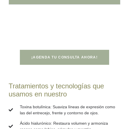
En Praesenti, tu bienestar es nuestro compromiso.
¡Contáctanos ahora para comenzar tu experiencia de
autocuidado!
¡AGENDA TU CONSULTA AHORA!
Tratamientos y tecnologías que
usamos en nuestro
Toxina botulínica:
Suaviza líneas de expresión como
las del entrecejo, frente y contorno de ojos.
Ácido hialurónico:
Restaura volumen y armoniza